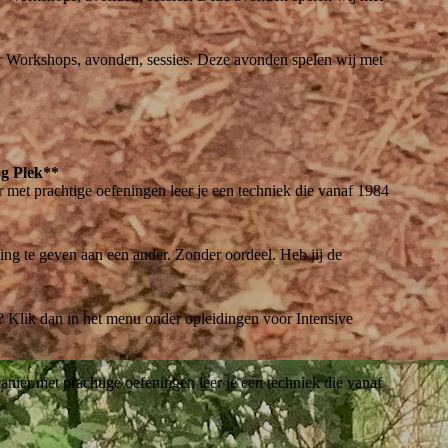
ier Workshops, avonden, sessies. Deze avonden spelen wij met
og Plek**
 met prachtige oefeningen leer je een techniek die vanaf 1984
ling te geven aan een ander. Zonder oordeel. Heb jij de
s? Klik dan in het menu onder opleidingen voor Intensive
nier met prachtige oefeningen leer je een techniek die vanaf