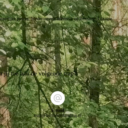
 innerlijke proces. Wederom een intensive en leerzame 3 daagse.
n jij toe aan de volgende stap?
E-mail
mail@kerninverbinding.nl