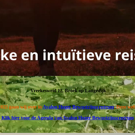
Vreekesweid 12, Broek op Langedijk
025 gaan wij over in
Avalon Hoger Bewustzijnscentrum
. Deze web
Klik hier voor de Agenda van Avalon Hoger Bewustzijnscentrum