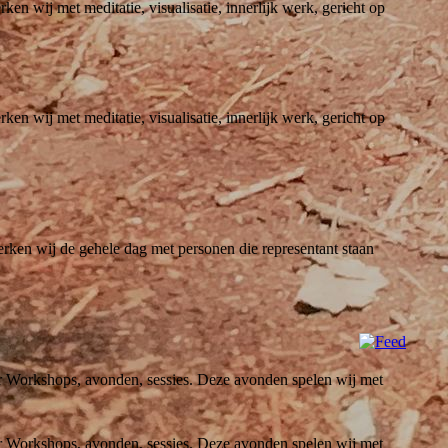
en wij met meditatie, visualisatie, innerlijk werk, gericht op
en wij met meditatie, visualisatie, innerlijk werk, gericht op
erken wij de gehele dag met personen die representant staan
ier Workshops, avonden, sessies. Deze avonden spelen wij met
ier Workshops, avonden, sessies. Deze avonden spelen wij met