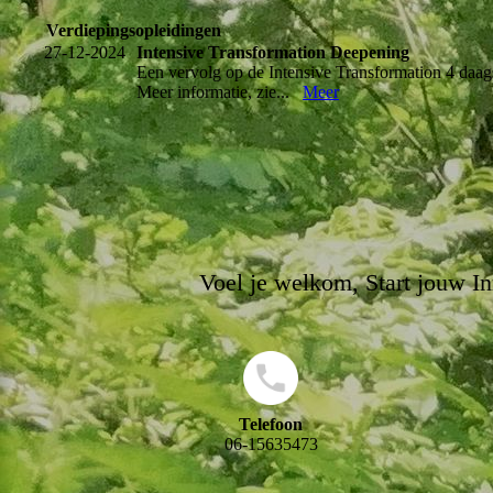
Verdiepingsopleidingen
27-12-2024
Intensive Transformation Deepening
Een vervolg op de Intensive Transformation 4 daags
Meer informatie, zie...
Meer
Voel je welkom, Start jouw Inn
Telefoon
06-15635473