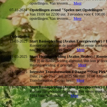
opstellingen. Van tevoren...
Meer
07-11-2024
Opstellingen avond "Spelen met Opstellingen"
Van 19:00 tot 22:00 uur. 3 avonden voor € 100,00 
opstellingen. Van tevoren...
Meer
Opleidingen
15-03-2025
Start Basisopleiding (Avalon Energiewerker) //
Rooster zie onderaan de pagina. Het eerste weekend
naar Nederland is gekomen...
Meer
31-05-2025
Start Healingopleiding (Avalon Healer) // Roost
Heb jij de Basisopleiding afgerond, dan kun je door
Healingopleiding al gevolgd...
Meer
24-07-2025
Intensive Transformation 4 Daagse **Nog Plek
Data: 24-25-26-27 juli 2025 Starttijd: 10:00 Afrond
Transformation. Let op: het...
Meer
13-09-2025
Start Basisopleiding (Avalon Energiewerker) /
Rooster zie onderaan de pagina. Het eerste weekend
1984 naar Nederland is...
Meer