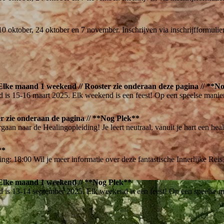
10 oktober, 24 oktober en 7 november. Inschrijven via inschrijfformul
 Elke maand 1 weekend // Rooster zie onderaan deze pagina // **N
 is 15-16 maart 2025. Elk weekend is een feest! Op een speelse manier
er zie onderaan de pagina // **Nog Plek**
gaan naar de Healingopleiding! Je leert neutraal, vanuit je hart een hea
**
ing: 18:00 Wil je meer informatie over deze fantastische Innerlijke Rei
/ Elke maand 1 weekend // **Nog Plek**
 is 13-14 september 2025. Elk weekend is een feest! Op een speelse ma