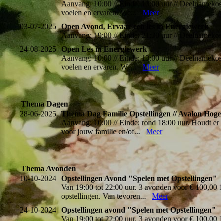
Aanvang: 10:00 // Einde: 13:00 uur // Deelnamekoste
voelen en ervaren. We...
Meer
03-07-2025
Open Avond, Ervaar een les in Energiewerk
Aanvang: 19:00 // Einde: 21:30 uur // Deelnamek
24-08-2025
Open Les in Energiewerk
Aanvang: 10:00 // Einde: 13:00 uur // Deelnamekoste
voelen en ervaren. We...
Meer
Thema Dagen
28-06-2025
Thema Dag Familie Opstellingen // Avalon Hog
Aanvang: 10:00 // Einde: rond 18:00 uur. Houdt er 
voor jouw familie en/of...
Meer
Thema Avonden
10-10-2024
Opstellingen Avond "Spelen met Opstellingen"
Van 19:00 tot 22:00 uur. 3 avonden voor € 100,00 
opstellingen. Van tevoren...
Meer
24-10-2024
Opstellingen avond "Spelen met Opstellingen"
Van 19:00 tot 22:00 uur. 3 avonden voor € 100,00 