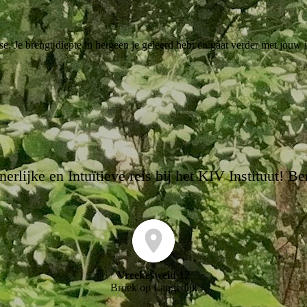
e. Je brengt diepte in hetgeen je geleerd hebt en gaat verder met jouw
erlijke en Intuïtieve reis bij het KIV Instituut! Be
Vreekesweid 12
Broek op Langedijk