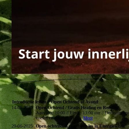
Introductie lessen // Open Ochtend of Avond
14-06-2025
Open Ochtend / Gratis Healing en Reading
Aanvang: 10:00 // Einde: 13:00 uur // Deelnamekoste
voelen en ervaren. We...
Meer
29-06-2025
Open ochtend, Ervaar een les in Energiewerk