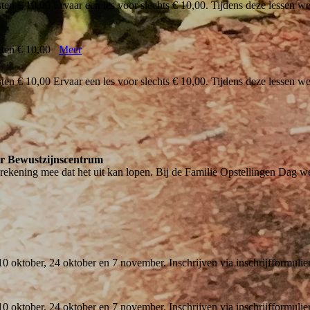
n € 10,00 Ervaar een les voor slechts € 10,00. Tijdens deze lessen werk
osten € 10,00
Meer
n € 10,00 Ervaar een les voor slechts € 10,00. Tijdens deze lessen werk
er Bewustzijnscentrum
rekening mee dat het uit kan lopen. Bij de Familie Opstellingen Dag w
10 oktober, 24 oktober en 7 november. Inschrijven via inschrijfformul
10 oktober, 24 oktober en 7 november. Inschrijven via inschrijfformul