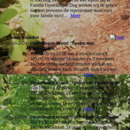
Familie Opstellingen Dag werken wij de gehele
dag met personen die representant staan voor
jouw familie en/of...
Meer
Thema Avonden
10-10-2024
Opstellingen Avond "Spelen met
Opstellingen"
Van 19:00 tot 22:00 uur. 3 avonden voor €
100,00 10 oktober, 24 oktober en 7 november.
Inschrijven via inschrijfformulier Workshops,
avonden, sessies. Deze avonden spelen wij met
opstellingen. Van tevoren...
Meer
24-10-2024
Opstellingen avond "Spelen met Opstellingen"
Van 19:00 tot 22:00 uur. 3 avonden voor €
100,00 10 oktober, 24 oktober en 7 november.
Inschrijven via inschrijfformulier Workshops,
avonden, sessies. Deze avonden spelen wij met
opstellingen. Van tevoren...
Meer
07-11-2024
Opstellingen avond "Spelen met Opstellingen"
Van 19:00 tot 22:00 uur. 3 avonden voor €
100,00 10 oktober, 24 oktober en 7 november.