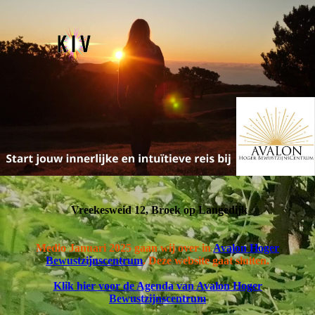
Vreekesweid 12, Broek op Langedijk
Medio Januari 2025 gaan wij over in
Avalon Hoger
Bewustzijnscentrum
. Deze website gaat sluiten.
Klik hier voor de Agenda van Avalon Hoger
Bewustzijnscentrum