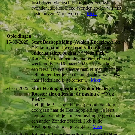
Inschrijven via inschrijfformulier Workshops,
avonden, sessies. Deze avonden spelen wij met
opstellingen. Van tevoren...
Meer
Opleidingen
15-03-2025
Start Basisopleiding (Avalon Energiewerker)
// Elke maand 1 weekend // Rooster zie
onderaan deze pagina // **Nog Plek**
Rooster zie onderaan de pagina. Het eerste
weekend is 15-16 maart 2025. Elk weekend is
een feest! Op een speelse manier met prachtige
oefeningen leer je een techniek die vanaf 1984
naar Nederland is gekomen...
Meer
31-05-2025
Start Healingopleiding (Avalon Healer) //
Rooster zie onderaan de pagina // **Nog
Plek**
Heb jij de Basisopleiding afgerond, dan kun je
doorgaan naar de Healingopleiding! Je leert
neutraal, vanuit je hart een healing te geven aan
een ander. Zonder oordeel. Heb jij de
Healingopleiding al gevolgd...
Meer
24-07-2025
Intensive Transformation 4 Daagse **Nog