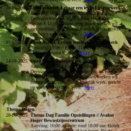
29-06-2025
Open ochtend, Ervaar een les in Energiewerk
Aanvang: 10:00 // Einde: 13:00 uur //
Deelnamekosten € 10,00 Ervaar een les voor
slechts € 10,00. Tijdens deze lessen werken wij
met meditatie, visualisatie, innerlijk werk, gericht
op voelen en ervaren. We...
Meer
03-07-2025
Open Avond, Ervaar een les in Energiewerk
Aanvang: 19:00 // Einde: 21:30 uur //
Deelnamekosten € 10,00
Meer
24-08-2025
Open Les in Energiewerk
Aanvang: 10:00 // Einde: 13:00 uur //
Deelnamekosten € 10,00 Ervaar een les voor
slechts € 10,00. Tijdens deze lessen werken wij
met meditatie, visualisatie, innerlijk werk, gericht
op voelen en ervaren. We...
Meer
Thema Dagen
28-06-2025
Thema Dag Familie Opstellingen // Avalon
Hoger Bewustzijnscentrum
Aanvang: 10:00 // Einde: rond 18:00 uur. Houdt
er rekening mee dat het uit kan lopen. Bij de