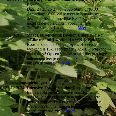
Plek**
Data: 24-25-26-27 juli 2025 Starttijd: 10:00
Afronding: 18:00 Wil je meer informatie over
deze fantastische Innerlijke Reis? Klik dan in het
menu onder opleidingen voor Intensive
Transformation. Let op: het...
Meer
13-09-2025
Start Basisopleiding (Avalon Energiewerker)
// Elke maand 1 weekend // **Nog Plek**
Rooster zie onderaan de pagina. Het eerste
weekend is 13-14 september 2025. Elk weekend
is een feest! Op een speelse manier met prachtige
oefeningen leer je een techniek die vanaf 1984
naar Nederland is...
Meer
Verdiepingsopleidingen
27-12-2024
Intensive Transformation Deepening
Een vervolg op de Intensive Transformation 4
daagse. Je brengt diepte in hetgeen je geleerd
hebt en gaat verder met jouw innerlijke proces.
Wederom een intensive en leerzame 3 daagse.
Meer informatie, zie...
Meer