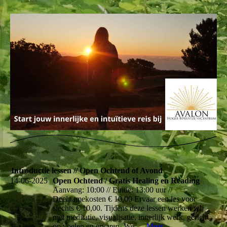
Introductie lessen // Open Ochtend of Avond
14-06-2025
Open Ochtend / Gratis Healing en Reading
Aanvang: 10:00 // Einde: 13:00 uur //
Deelnamekosten € 10,00 Ervaar een les voor
slechts € 10,00. Tijdens deze lessen werken wij
met meditatie, visualisatie, innerlijk werk, gericht
op voelen en ervaren. We...
Meer