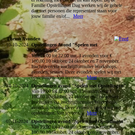
Familie Opstellingen Dag werken wij de gehele
dag met personen die representant staan voor
jouw familie en/of...
Meer
Thema Avonden
10-10-2024
Opstellingen Avond "Spelen met
Opstellingen"
Van 19:00 tot 22:00 uur. 3 avonden voor €
100,00 10 oktober, 24 oktober en 7 november.
Inschrijven via inschrijfformulier Workshops,
avonden, sessies. Deze avonden spelen wij met
opstellingen. Van tevoren...
Meer
24-10-2024
Opstellingen avond "Spelen met Opstellingen"
Van 19:00 tot 22:00 uur. 3 avonden voor €
100,00 10 oktober, 24 oktober en 7 november.
Inschrijven via inschrijfformulier Workshops,
avonden, sessies. Deze avonden spelen wij met
opstellingen. Van tevoren...
Meer
07-11-2024
Opstellingen avond "Spelen met Opstellingen"
Van 19:00 tot 22:00 uur. 3 avonden voor €
100,00 10 oktober, 24 oktober en 7 november.