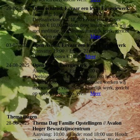
29-06-2025
Open ochtend, Ervaar een les in Energiewerk
Aanvang: 10:00 // Einde: 13:00 uur //
Deelnamekosten € 10,00 Ervaar een les voor
slechts € 10,00. Tijdens deze lessen werken wij
met meditatie, visualisatie, innerlijk werk, gericht
op voelen en ervaren. We...
Meer
03-07-2025
Open Avond, Ervaar een les in Energiewerk
Aanvang: 19:00 // Einde: 21:30 uur //
Deelnamekosten € 10,00
Meer
24-08-2025
Open Les in Energiewerk
Aanvang: 10:00 // Einde: 13:00 uur //
Deelnamekosten € 10,00 Ervaar een les voor
slechts € 10,00. Tijdens deze lessen werken wij
met meditatie, visualisatie, innerlijk werk, gericht
op voelen en ervaren. We...
Meer
Thema Dagen
28-06-2025
Thema Dag Familie Opstellingen // Avalon
Hoger Bewustzijnscentrum
Aanvang: 10:00 // Einde: rond 18:00 uur. Houdt
er rekening mee dat het uit kan lopen. Bij de