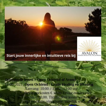
Introductie lessen // Open Ochtend of Avond
14-06-2025
Open Ochtend / Gratis Healing en Reading
Aanvang: 10:00 // Einde: 13:00 uur //
Deelnamekosten € 10,00 Ervaar een les voor
slechts € 10,00. Tijdens deze lessen werken wij
met meditatie, visualisatie, innerlijk werk, gericht
op voelen en ervaren. We...
Meer