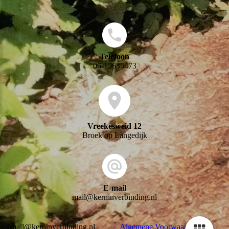
Telefoon
06-15635473
Vreekesweid 12
Broek op Langedijk
E-mail
mail@kerninverbinding.nl
mail@kerninverbinding.nl
Algemene Voorwaarden