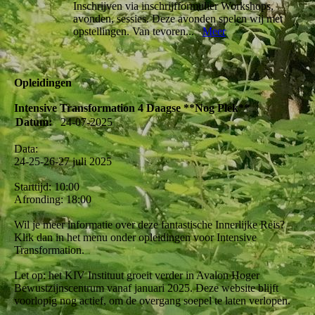
Inschrijven via inschrijfformulier Workshops,
avonden, sessies. Deze avonden spelen wij met
opstellingen. Van tevoren...
Meer
Opleidingen
Intensive Transformation 4 Daagse **Nog Plek**
Datum:
24-07-2025
Data:
24-25-26-27 juli 2025
Starttijd: 10:00
Afronding: 18:00
Wil je meer informatie over deze fantastische Innerlijke Reis?
Klik dan in het menu onder opleidingen voor Intensive
Transformation.
Let op: het KIV Instituut groeit verder in Avalon Hoger
Bewustzijnscentrum vanaf januari 2025. Deze website blijft
voorlopig nog actief, om de overgang soepel te laten verlopen.