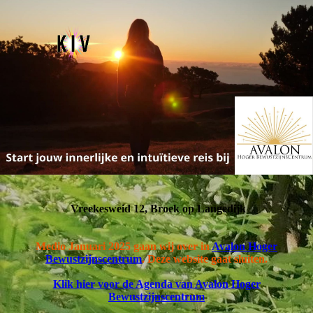
Vreekesweid 12, Broek op Langedijk
Medio Januari 2025 gaan wij over in
Avalon Hoger
Bewustzijnscentrum
. Deze website gaat sluiten.
Klik hier voor de Agenda van Avalon Hoger
Bewustzijnscentrum