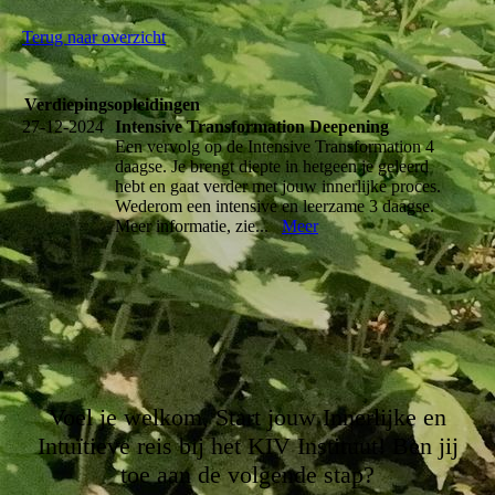
Terug naar overzicht
Verdiepingsopleidingen
27-12-2024
Intensive Transformation Deepening
Een vervolg op de Intensive Transformation 4
daagse. Je brengt diepte in hetgeen je geleerd
hebt en gaat verder met jouw innerlijke proces.
Wederom een intensive en leerzame 3 daagse.
Meer informatie, zie...
Meer
Voel je welkom, Start jouw Innerlijke en
Intuïtieve reis bij het KIV Instituut! Ben jij
toe aan de volgende stap?