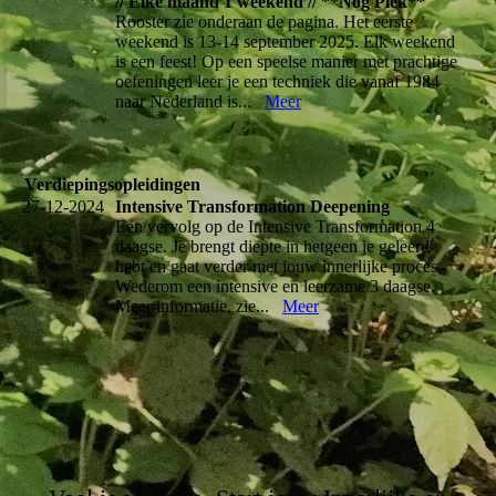
// Elke maand 1 weekend // **Nog Plek**
Rooster zie onderaan de pagina. Het eerste
weekend is 13-14 september 2025. Elk weekend
is een feest! Op een speelse manier met prachtige
oefeningen leer je een techniek die vanaf 1984
naar Nederland is...
Meer
Verdiepingsopleidingen
27-12-2024
Intensive Transformation Deepening
Een vervolg op de Intensive Transformation 4
daagse. Je brengt diepte in hetgeen je geleerd
hebt en gaat verder met jouw innerlijke proces.
Wederom een intensive en leerzame 3 daagse.
Meer informatie, zie...
Meer