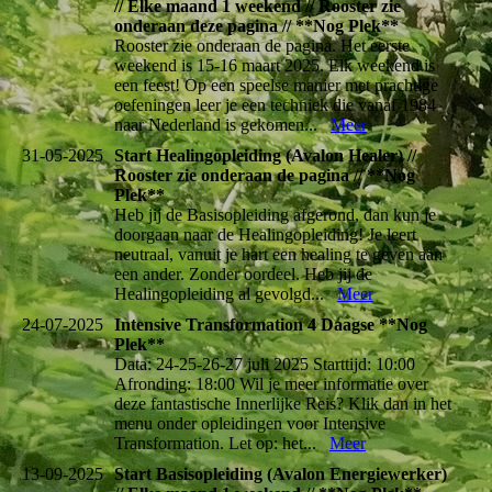
// Elke maand 1 weekend // Rooster zie
onderaan deze pagina // **Nog Plek**
Rooster zie onderaan de pagina. Het eerste
weekend is 15-16 maart 2025. Elk weekend is
een feest! Op een speelse manier met prachtige
oefeningen leer je een techniek die vanaf 1984
naar Nederland is gekomen...
Meer
31-05-2025
Start Healingopleiding (Avalon Healer) //
Rooster zie onderaan de pagina // **Nog
Plek**
Heb jij de Basisopleiding afgerond, dan kun je
doorgaan naar de Healingopleiding! Je leert
neutraal, vanuit je hart een healing te geven aan
een ander. Zonder oordeel. Heb jij de
Healingopleiding al gevolgd...
Meer
24-07-2025
Intensive Transformation 4 Daagse **Nog
Plek**
Data: 24-25-26-27 juli 2025 Starttijd: 10:00
Afronding: 18:00 Wil je meer informatie over
deze fantastische Innerlijke Reis? Klik dan in het
menu onder opleidingen voor Intensive
Transformation. Let op: het...
Meer
13-09-2025
Start Basisopleiding (Avalon Energiewerker)