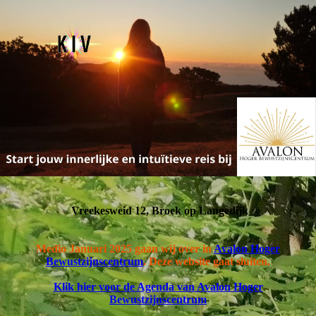
Vreekesweid 12, Broek op Langedijk
Medio Januari 2025 gaan wij over in
Avalon Hoger
Bewustzijnscentrum
. Deze website gaat sluiten.
Klik hier voor de Agenda van Avalon Hoger
Bewustzijnscentrum