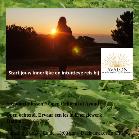
Introductie lessen // Open Ochtend of Avond
Open ochtend, Ervaar een les in Energiewerk
Datum:
29-06-2025
Aanvang: 10:00 // Einde: 13:00 uur // Deelnamekosten € 10,00