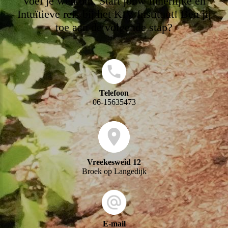
Voel je welkom, Start jouw Innerlijke en
Intuïtieve reis bij het KIV Instituut! Ben jij
toe aan de volgende stap?
Telefoon
06-15635473
Vreekesweid 12
Broek op Langedijk
E-mail