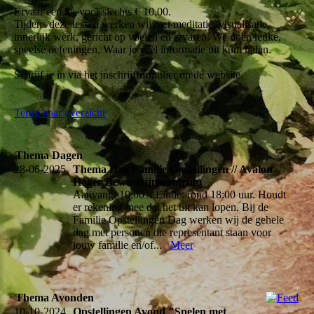
Ervaar een les voor slechts € 10,00.
Tijdens deze lessen werken wij met meditatie, visualisatie,
innerlijk werk, gericht op voelen en ervaren. We doen leuke,
speelse oefeningen. Waar je veel informatie uit kunt halen.
Schrijf je in via het inschrijfformulier op de website.
Terug naar overzicht
Thema Dagen
28-06-2025
Thema Dag Familie Opstellingen // Avalon
Hoger Bewustzijnscentrum
Aanvang: 10:00 // Einde: rond 18:00 uur. Houdt
er rekening mee dat het uit kan lopen. Bij de
Familie Opstellingen Dag werken wij de gehele
dag met personen die representant staan voor
jouw familie en/of...
Meer
Thema Avonden
10-10-2024
Opstellingen Avond "Spelen met